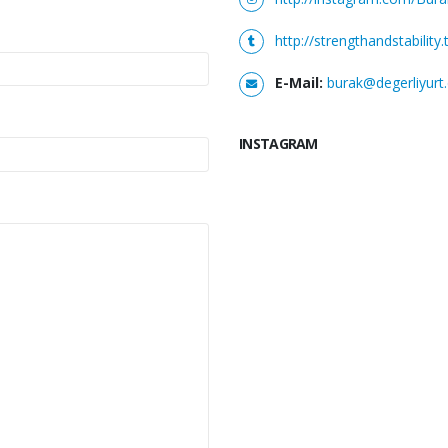
http://strengthandstability
E-Mail:
burak@degerliyurt
INSTAGRAM